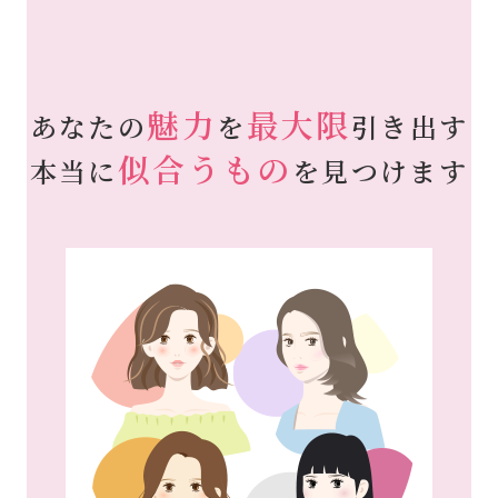
魅力
最大限
あなたの
を
引き出す
似合うもの
本当に
を見つけます